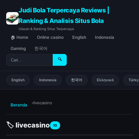
Judi Bola Terpercaya Reviews |
Ranking & Analisis Situs Bola
Ulasan & Ranking Situs Terpercaya
🏠 Home
Online casino
English
Indonesia
Gaming
한국어
🔍
English
Indonesia
한국어
Ελληνικά
Türkç
›
livecasino
Beranda
🏷 livecasino
10