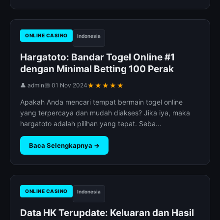
ONLINE CASINO
Indonesia
Hargatoto: Bandar Togel Online #1
dengan Minimal Betting 100 Perak
👤 admin
📅 01 Nov 2024
★★★★★
Apakah Anda mencari tempat bermain togel online
yang terpercaya dan mudah diakses? Jika iya, maka
hargatoto adalah pilihan yang tepat. Seba...
Baca Selengkapnya →
ONLINE CASINO
Indonesia
Data HK Terupdate: Keluaran dan Hasil