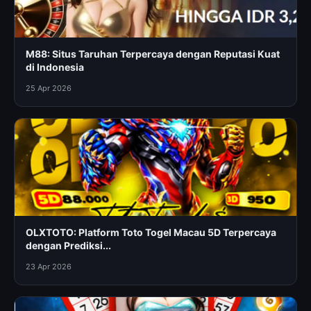
M88: Situs Taruhan Terpercaya dengan Reputasi Kuat
di Indonesia
25 Apr 2026
OLXTOTO: Platform Toto Togel Macau 5D Terpercaya
dengan Prediksi...
23 Apr 2026