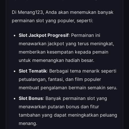
Di Menang123, Anda akan menemukan banyak
permainan slot yang populer, seperti:
Slot Jackpot Progresif
: Permainan ini
menawarkan jackpot yang terus meningkat,
memberikan kesempatan kepada pemain
untuk memenangkan hadiah besar.
Slot Tematik
: Berbagai tema menarik seperti
petualangan, fantasi, dan film populer
membuat pengalaman bermain semakin seru.
Slot Bonus
: Banyak permainan slot yang
menawarkan putaran bonus dan fitur
tambahan yang dapat meningkatkan peluang
menang.