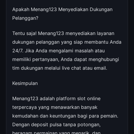
Apakah Menang123 Menyediakan Dukungan
Pelanggan?
Tentu saja! Menang123 menyediakan layanan
dukungan pelanggan yang siap membantu Anda
24/7. Jika Anda mengalami masalah atau
memiliki pertanyaan, Anda dapat menghubungi
tim dukungan melalui live chat atau email.
Kesimpulan
Menang123 adalah platform slot online
terpercaya yang menawarkan banyak
kemudahan dan keuntungan bagi para pemain.
Dengan deposit pulsa tanpa potongan,
beragam permainan yang menarik, dan