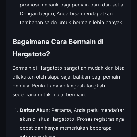
promosi menarik bagi pemain baru dan setia.
Dengan begitu, Anda bisa mendapatkan
tambahan saldo untuk bermain lebih banyak.
Bagaimana Cara Bermain di
Hargatoto?
Bermain di Hargatoto sangatlah mudah dan bisa
dilakukan oleh siapa saja, bahkan bagi pemain
pemula. Berikut adalah langkah-langkah
sederhana untuk mulai bermain:
Daftar Akun
: Pertama, Anda perlu mendaftar
akun di situs Hargatoto. Proses registrasinya
cepat dan hanya memerlukan beberapa
informasi dasar.