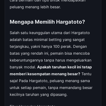
cara bermain dan tips untuk mendapatkan
peluang menang lebih besar.
Mengapa Memilih Hargatoto?
Salah satu keunggulan utama dari Hargatoto
adalah batas minimal betting yang sangat
terjangkau, yakni hanya 100 perak. Dengan
batas yang rendah ini, pemain bisa mencoba
keberuntungannya tanpa harus mengeluarkan
banyak modal.
Apakah taruhan kecil ini tetap
memberi kesempatan menang besar?
Tentu
saja! Pada Hargatoto, peluang menang sama
untuk setiap pemain, tanpa memandang besar
kecilnya taruhan yang dipasang.