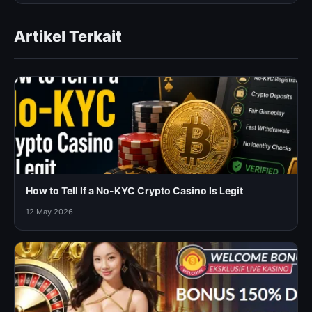
Artikel Terkait
How to Tell If a No-KYC Crypto Casino Is Legit
12 May 2026