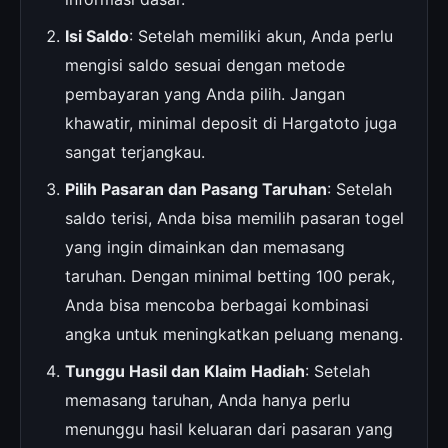
Isi Saldo
: Setelah memiliki akun, Anda perlu
mengisi saldo sesuai dengan metode
pembayaran yang Anda pilih. Jangan
khawatir, minimal deposit di Hargatoto juga
sangat terjangkau.
Pilih Pasaran dan Pasang Taruhan
: Setelah
saldo terisi, Anda bisa memilih pasaran togel
yang ingin dimainkan dan memasang
taruhan. Dengan minimal betting 100 perak,
Anda bisa mencoba berbagai kombinasi
angka untuk meningkatkan peluang menang.
Tunggu Hasil dan Klaim Hadiah
: Setelah
memasang taruhan, Anda hanya perlu
menunggu hasil keluaran dari pasaran yang