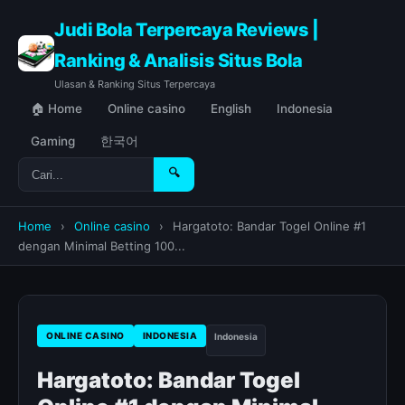
Judi Bola Terpercaya Reviews |
Ranking & Analisis Situs Bola
Ulasan & Ranking Situs Terpercaya
🏠 Home
Online casino
English
Indonesia
Gaming
한국어
🔍
Home
›
Online casino
›
Hargatoto: Bandar Togel Online #1
dengan Minimal Betting 100...
ONLINE CASINO
INDONESIA
Indonesia
Hargatoto: Bandar Togel