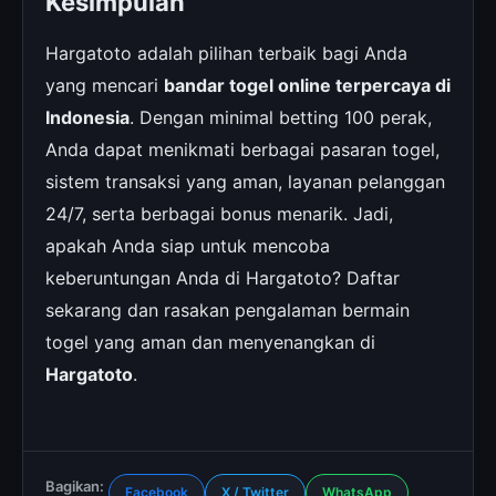
Kesimpulan
Hargatoto adalah pilihan terbaik bagi Anda
yang mencari
bandar togel online terpercaya di
Indonesia
. Dengan minimal betting 100 perak,
Anda dapat menikmati berbagai pasaran togel,
sistem transaksi yang aman, layanan pelanggan
24/7, serta berbagai bonus menarik. Jadi,
apakah Anda siap untuk mencoba
keberuntungan Anda di Hargatoto? Daftar
sekarang dan rasakan pengalaman bermain
togel yang aman dan menyenangkan di
Hargatoto
.
Bagikan:
Facebook
X / Twitter
WhatsApp