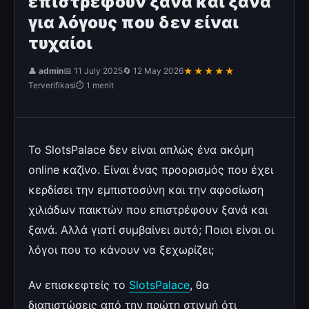
επιστρέφουν ξανά και ξανά
για λόγους που δεν είναι
τυχαίοι
👤
admin
📅 11 July 2025
🔄 12 May 2026
★★★★★
Terverifikasi
⏱ 1 menit
Το SlotsPalace δεν είναι απλώς ένα ακόμη
online καζίνο. Είναι ένας προορισμός που έχει
κερδίσει την εμπιστοσύνη και την αφοσίωση
χιλιάδων παικτών που επιστρέφουν ξανά και
ξανά. Αλλά γιατί συμβαίνει αυτό; Ποιοι είναι οι
λόγοι που το κάνουν να ξεχωρίζει;
Αν επισκεφτείς το
SlotsPalace
, θα
διαπιστώσεις από την πρώτη στιγμή ότι