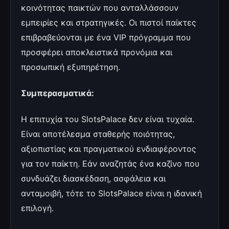
κοινότητας παικτών που ανταλλάσσουν
εμπειρίες και στρατηγικές. Οι πιστοί παίκτες
επιβραβεύονται με ένα VIP πρόγραμμα που
προσφέρει αποκλειστικά προνόμια και
προσωπική εξυπηρέτηση.
Συμπερασματικά:
Η επιτυχία του SlotsPalace δεν είναι τυχαία.
Είναι αποτέλεσμα σταθερής ποιότητας,
αξιοπιστίας και πραγματικού ενδιαφέροντος
για τον παίκτη. Εάν αναζητάς ένα καζίνο που
συνδυάζει διασκέδαση, ασφάλεια και
ανταμοιβή, τότε το SlotsPalace είναι η ιδανική
επιλογή.