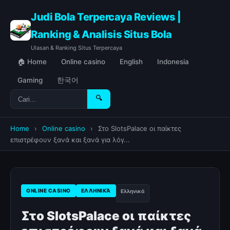
Judi Bola Terpercaya Reviews |
Ranking & Analisis Situs Bola
Ulasan & Ranking Situs Terpercaya
🏠 Home
Online casino
English
Indonesia
Gaming
한국어
🔍
Home
›
Online casino
›
Στο SlotsPalace οι παίκτες
επιστρέφουν ξανά και ξανά για λόγ...
ONLINE CASINO
ΕΛΛΗΝΙΚΆ
Ελληνικά
Στο SlotsPalace οι παίκτες