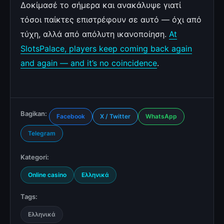
Δοκίμασέ το σήμερα και ανακάλυψε γιατί
τόσοι παίκτες επιστρέφουν σε αυτό — όχι από
τύχη, αλλά από απόλυτη ικανοποίηση.
At
SlotsPalace, players keep coming back again
and again — and it’s no coincidence
.
Bagikan:
Facebook
X / Twitter
WhatsApp
Telegram
Kategori:
Online casino
Ελληνικά
Tags:
Ελληνικά