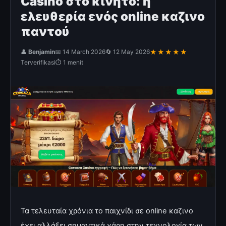
Casino στο κινητό: η
ελευθερία ενός online καζινο
παντού
👤
Benjamin
📅 14 March 2026
🔄 12 May 2026
★★★★★
Terverifikasi
⏱ 1 menit
Τα τελευταία χρόνια το παιχνίδι σε online καζινο
έχει αλλάξει σημαντικά χάρη στην τεχνολογία των