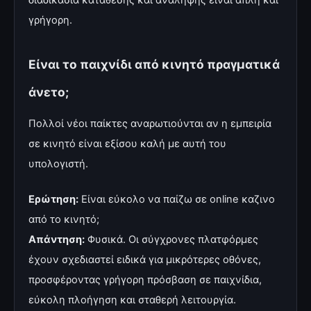
γρήγορη.
Είναι το παιχνίδι από κινητό πραγματικά
άνετο;
Πολλοί νέοι παίκτες αναρωτιούνται αν η εμπειρία
σε κινητό είναι εξίσου καλή με αυτή του
υπολογιστή.
Ερώτηση:
Είναι εύκολο να παίζω σε online καζινο
από το κινητό;
Απάντηση:
Φυσικά. Οι σύγχρονες πλατφόρμες
έχουν σχεδιαστεί ειδικά για μικρότερες οθόνες,
προσφέροντας γρήγορη πρόσβαση σε παιχνίδια,
εύκολη πλοήγηση και σταθερή λειτουργία.