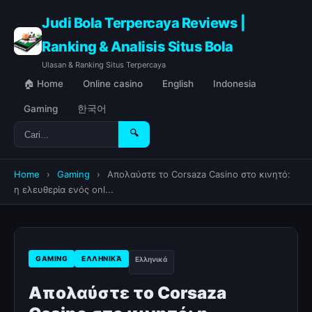
Judi Bola Terpercaya Reviews |
Ranking & Analisis Situs Bola
Ulasan & Ranking Situs Terpercaya
🏠 Home
Online casino
English
Indonesia
Gaming
한국어
🔍
Home
›
Gaming
›
Απολαύστε το Corsaza Casino στο κινητό:
η ελευθερία ενός onl...
GAMING
ΕΛΛΗΝΙΚΆ
Ελληνικά
Απολαύστε το Corsaza