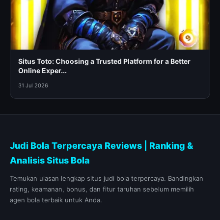
Situs Toto: Choosing a Trusted Platform for a Better
Online Exper...
31 Jul 2026
Judi Bola Terpercaya Reviews | Ranking &
Analisis Situs Bola
Temukan ulasan lengkap situs judi bola terpercaya. Bandingkan
rating, keamanan, bonus, dan fitur taruhan sebelum memilih
agen bola terbaik untuk Anda.