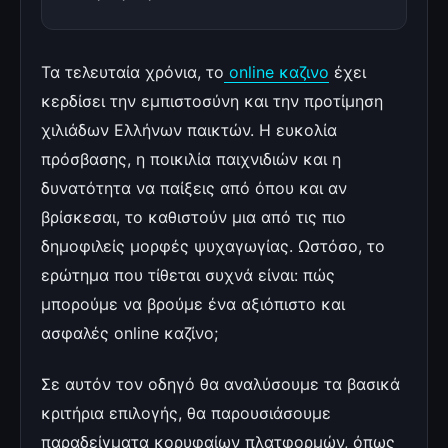
Τα τελευταία χρόνια, το
online καζινο
έχει
κερδίσει την εμπιστοσύνη και την προτίμηση
χιλιάδων Ελλήνων παικτών. Η ευκολία
πρόσβασης, η ποικιλία παιχνιδιών και η
δυνατότητα να παίξεις από όπου και αν
βρίσκεσαι, το καθιστούν μια από τις πιο
δημοφιλείς μορφές ψυχαγωγίας. Ωστόσο, το
ερώτημα που τίθεται συχνά είναι: πώς
μπορούμε να βρούμε ένα αξιόπιστο και
ασφαλές online καζίνο;
Σε αυτόν τον οδηγό θα αναλύσουμε τα βασικά
κριτήρια επιλογής, θα παρουσιάσουμε
παραδείγματα κορυφαίων πλατφορμών, όπως