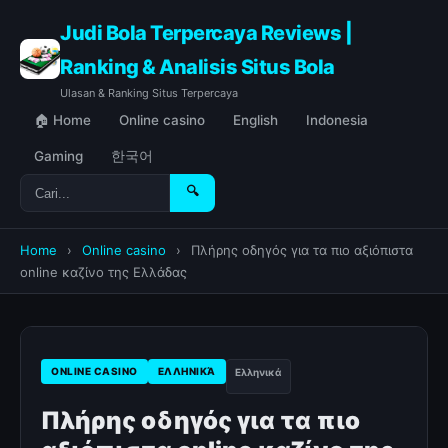
Judi Bola Terpercaya Reviews |
Ranking & Analisis Situs Bola
Ulasan & Ranking Situs Terpercaya
🏠 Home
Online casino
English
Indonesia
Gaming
한국어
🔍
Home
›
Online casino
›
Πλήρης οδηγός για τα πιο αξιόπιστα
online καζίνο της Ελλάδας
ONLINE CASINO
ΕΛΛΗΝΙΚΆ
Ελληνικά
Πλήρης οδηγός για τα πιο