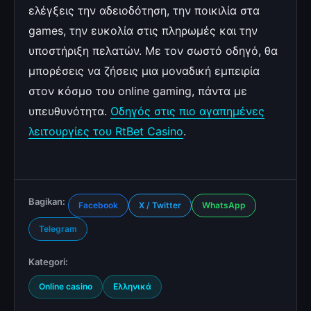
ελέγξεις την αδειοδότηση, την ποικιλία στα
games, την ευκολία στις πληρωμές και την
υποστήριξη πελατών. Με τον σωστό οδηγό, θα
μπορέσεις να ζήσεις μια μοναδική εμπειρία
στον κόσμο του online gaming, πάντα με
υπευθυνότητα.
Οδηγός στις πιο αγαπημένες
λειτουργίες του RtBet Casino
.
Bagikan:
Facebook
X / Twitter
WhatsApp
Telegram
Kategori:
Online casino
Ελληνικά