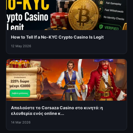
How to Tell If a No-KYC Crypto Casino Is Legit
12 May 2026
Απολαύστε το Corsaza Casino στο κινητό: η
ελευθερία ενός online κ...
14 Mar 2026