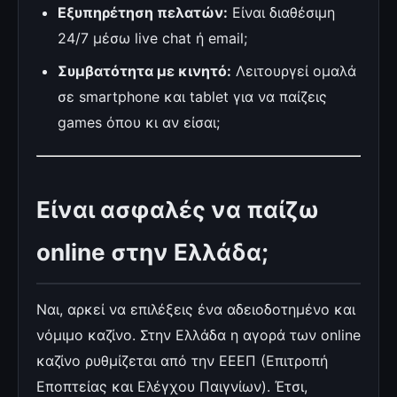
Εξυπηρέτηση πελατών:
Είναι διαθέσιμη
24/7 μέσω live chat ή email;
Συμβατότητα με κινητό:
Λειτουργεί ομαλά
σε smartphone και tablet για να παίζεις
games όπου κι αν είσαι;
Είναι ασφαλές να παίζω
online στην Ελλάδα;
Ναι, αρκεί να επιλέξεις ένα αδειοδοτημένο και
νόμιμο καζίνο. Στην Ελλάδα η αγορά των online
καζίνο ρυθμίζεται από την ΕΕΕΠ (Επιτροπή
Εποπτείας και Ελέγχου Παιγνίων). Έτσι,