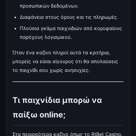
προσωπικών δεδομένων.
Διαφάνεια στους όρους και τις πληρωμές.
Πλούσια γκάμα παιχνιδιών από κορυφαίους
παρόχους λογισμικού.
Όταν ένα καζίνο πληροί αυτά τα κριτήρια,
μπορείς να είσαι σίγουρος ότι θα απολαύσεις
το παιχνίδι σου χωρίς ανησυχίες.
Τι παιχνίδια μπορώ να
παίξω online;
Στα περισσότερα καζίνο όπως το RtBet Casino,