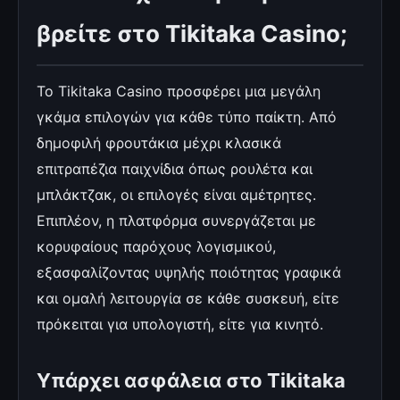
βρείτε στο Tikitaka Casino;
Το Tikitaka Casino προσφέρει μια μεγάλη
γκάμα επιλογών για κάθε τύπο παίκτη. Από
δημοφιλή φρουτάκια μέχρι κλασικά
επιτραπέζια παιχνίδια όπως ρουλέτα και
μπλάκτζακ, οι επιλογές είναι αμέτρητες.
Επιπλέον, η πλατφόρμα συνεργάζεται με
κορυφαίους παρόχους λογισμικού,
εξασφαλίζοντας υψηλής ποιότητας γραφικά
και ομαλή λειτουργία σε κάθε συσκευή, είτε
πρόκειται για υπολογιστή, είτε για κινητό.
Υπάρχει ασφάλεια στο Tikitaka