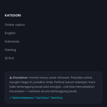
KATEGORI
Online casino
English
Indonesia
Gaming
한국어
⚠️
Disclaimer:
Konten hanya untuk informasi. Perjudian online
mungkin ilegal di yurisdiksi Anda. Periksa hukum setempat. Kami
tidak bertanggung jawab atas kerugian. Judi bisa menyebabkan
kecanduan — mainkan secara bertanggung jawab.
🔗 BeGambleAware
🔗 GamCare
🔗 GamStop