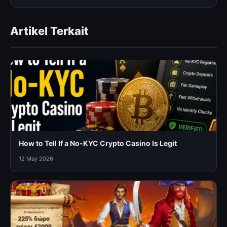
Artikel Terkait
How to Tell If a No-KYC Crypto Casino Is Legit
12 May 2026