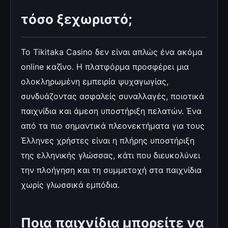
τόσο ξεχωριστό;
Το Tikitaka Casino δεν είναι απλώς ένα ακόμα
online καζίνο. Η πλατφόρμα προσφέρει μια
ολοκληρωμένη εμπειρία ψυχαγωγίας,
συνδυάζοντας ασφαλείς συναλλαγές, ποιοτικά
παιχνίδια και άμεση υποστήριξη πελατών. Ένα
από τα πιο σημαντικά πλεονεκτήματα για τους
Έλληνες χρήστες είναι η πλήρης υποστήριξη
της ελληνικής γλώσσας, κάτι που διευκολύνει
την πλοήγηση και τη συμμετοχή στα παιχνίδια
χωρίς γλωσσικά εμπόδια.
Ποια παιχνίδια μπορείτε να