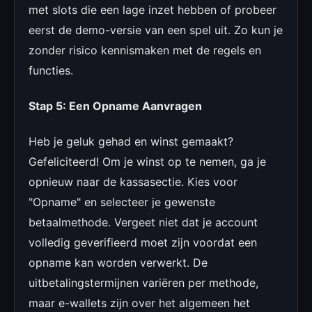
met slots die een lage inzet hebben of probeer
eerst de demo-versie van een spel uit. Zo kun je
zonder risico kennismaken met de regels en
functies.
Stap 5: Een Opname Aanvragen
Heb je geluk gehad en winst gemaakt?
Gefeliciteerd! Om je winst op te nemen, ga je
opnieuw naar de kassasectie. Kies voor
"Opname" en selecteer je gewenste
betaalmethode. Vergeet niet dat je account
volledig geverifieerd moet zijn voordat een
opname kan worden verwerkt. De
uitbetalingstermijnen variëren per methode,
maar e-wallets zijn over het algemeen het