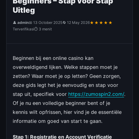
Beginners – Stap voor Stap
Uitleg
👤
admin
📅 13 October 2025
🔄 12 May 2026
★★★★★
Terverifikasi
⏱ 3 menit
Beginnen bij een online casino kan
overweldigend lijken. Welke stappen moet je
zetten? Waar moet je op letten? Geen zorgen,
deze gids legt het je eenvoudig en stap voor
stap uit, specifiek voor
https://zumospin2.com/
.
Of je nu een volledige beginner bent of je
kennis wilt opfrissen, hier vind je de essentiële
informatie om goed van start te gaan.
Stap 1: Registratie en Account Verificatie