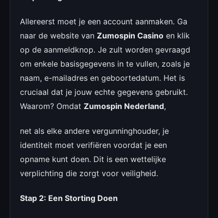
Allereerst moet je een account aanmaken. Ga
naar de website van
Zumospin Casino
en klik
op de aanmeldknop. Je zult worden gevraagd
om enkele basisgegevens in te vullen, zoals je
naam, e-mailadres en geboortedatum. Het is
cruciaal dat je jouw echte gegevens gebruikt.
Waarom? Omdat
Zumospin Nederland
,
net als elke andere vergunninghouder, je
identiteit moet verifiëren voordat je een
opname kunt doen. Dit is een wettelijke
verplichting die zorgt voor veiligheid.
Stap 2: Een Storting Doen