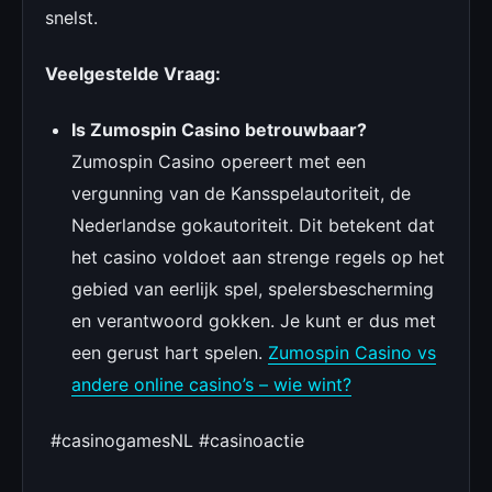
snelst.
Veelgestelde Vraag:
Is Zumospin Casino betrouwbaar?
Zumospin Casino opereert met een
vergunning van de Kansspelautoriteit, de
Nederlandse gokautoriteit. Dit betekent dat
het casino voldoet aan strenge regels op het
gebied van eerlijk spel, spelersbescherming
en verantwoord gokken. Je kunt er dus met
een gerust hart spelen.
Zumospin Casino vs
andere online casino’s – wie wint?
#casinogamesNL #casinoactie