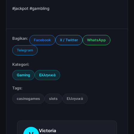
#jackpot #gambling
Bagikan:
Facebook
X / Twitter
WhatsApp
Telegram
Kategori:
Gaming
Ελληνικά
Tags:
casinogames
slots
Ελληνικά
Victoria