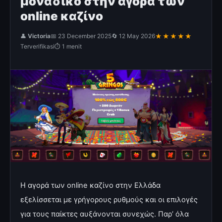
μοναδικό στην αγορά των
online καζίνο
👤
Victoria
📅 23 December 2025
🔄 12 May 2026
★★★★★
Terverifikasi
⏱ 1 menit
Η αγορά των online καζίνο στην Ελλάδα
εξελίσσεται με γρήγορους ρυθμούς και οι επιλογές
για τους παίκτες αυξάνονται συνεχώς. Παρ’ όλα