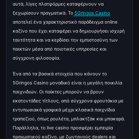
αυτά, λίγες πλατφόρμες καταφέρνουν να
ξεχωρίσουν πραγματικά. Το
5Gringos Casino
αποτελεί ένα χαρακτηριστικό παράδειγμα online
καζίνο που έχει καταφέρει να δημιουργήσει ισχυρή
ταυτότητα και να κερδίσει την εμπιστοσύνη των
παικτών μέσα από ποιοτικές υπηρεσίες και
σύγχρονη φιλοσοφία.
Ένα από τα βασικά στοιχεία που κάνουν το
5Gringos Casino μοναδικό είναι η μεγάλη ποικιλία
παιχνιδιών. Οι παίκτες μπορούν να βρουν
εκατοντάδες τίτλους, από σύγχρονα φρουτάκια με
εντυπωσιακά γραφικά μέχρι κλασικά παιχνίδια
τραπεζιού, όπως ρουλέτα, μπλακτζάκ και μπακαρά.
Παράλληλα, το live casino προσφέρει εμπειρία
πραγματικού καζίνο, με ζωντανούς dealers και