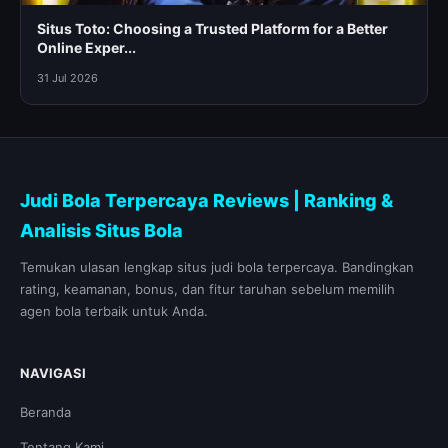
Situs Toto: Choosing a Trusted Platform for a Better
Online Exper...
31 Jul 2026
Judi Bola Terpercaya Reviews | Ranking &
Analisis Situs Bola
Temukan ulasan lengkap situs judi bola terpercaya. Bandingkan
rating, keamanan, bonus, dan fitur taruhan sebelum memilih
agen bola terbaik untuk Anda.
NAVIGASI
Beranda
Tentang Kami