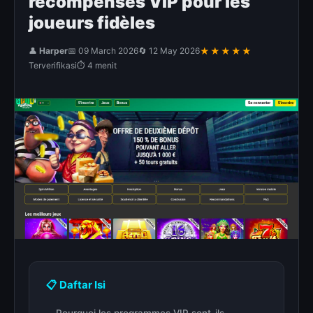
récompenses VIP pour les
joueurs fidèles
👤
Harper
📅 09 March 2026
🔄 12 May 2026
★★★★★
Terverifikasi
⏱ 4 menit
📋 Daftar Isi
Pourquoi les programmes VIP sont-ils