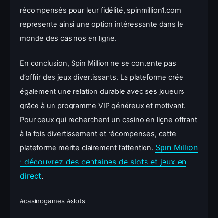
récompensés pour leur fidélité, spinmillion1.com
représente ainsi une option intéressante dans le
monde des casinos en ligne.
En conclusion, Spin Million ne se contente pas
d’offrir des jeux divertissants. La plateforme crée
également une relation durable avec ses joueurs
grâce à un programme VIP généreux et motivant.
Pour ceux qui recherchent un casino en ligne offrant
à la fois divertissement et récompenses, cette
Spin Million
plateforme mérite clairement l’attention.
: découvrez des centaines de slots et jeux en
direct
.
#casinogames #slots