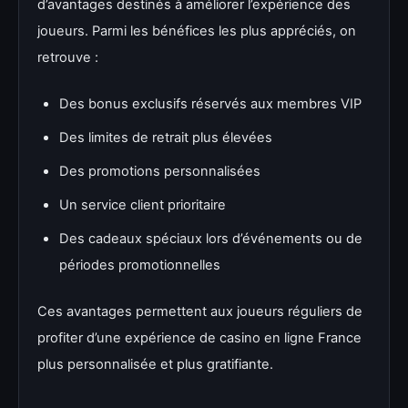
d’avantages destinés à améliorer l’expérience des
joueurs. Parmi les bénéfices les plus appréciés, on
retrouve :
Des bonus exclusifs réservés aux membres VIP
Des limites de retrait plus élevées
Des promotions personnalisées
Un service client prioritaire
Des cadeaux spéciaux lors d’événements ou de
périodes promotionnelles
Ces avantages permettent aux joueurs réguliers de
profiter d’une expérience de casino en ligne France
plus personnalisée et plus gratifiante.