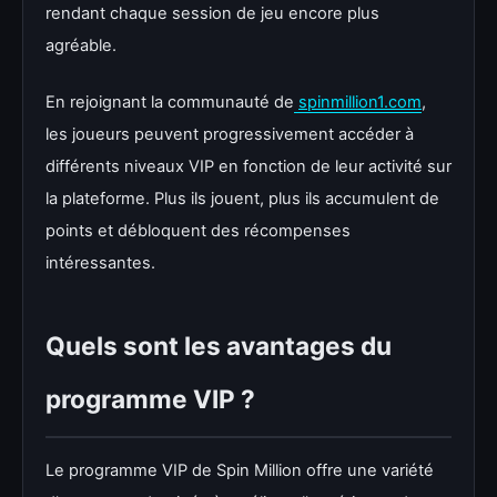
rendant chaque session de jeu encore plus
agréable.
En rejoignant la communauté de
spinmillion1.com
,
les joueurs peuvent progressivement accéder à
différents niveaux VIP en fonction de leur activité sur
la plateforme. Plus ils jouent, plus ils accumulent de
points et débloquent des récompenses
intéressantes.
Quels sont les avantages du
programme VIP ?
Le programme VIP de Spin Million offre une variété