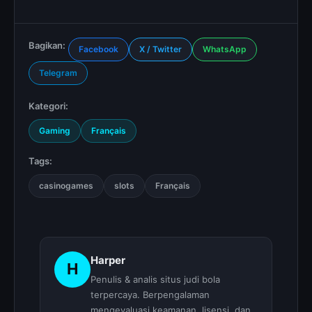
Bagikan:
Facebook
X / Twitter
WhatsApp
Telegram
Kategori:
Gaming
Français
Tags:
casinogames
slots
Français
Harper
H
Penulis & analis situs judi bola
terpercaya. Berpengalaman
mengevaluasi keamanan, lisensi, dan