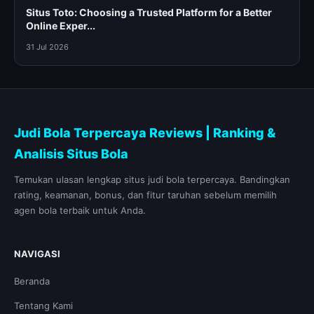
Situs Toto: Choosing a Trusted Platform for a Better
Online Exper...
31 Jul 2026
Judi Bola Terpercaya Reviews | Ranking &
Analisis Situs Bola
Temukan ulasan lengkap situs judi bola terpercaya. Bandingkan
rating, keamanan, bonus, dan fitur taruhan sebelum memilih
agen bola terbaik untuk Anda.
NAVIGASI
Beranda
Tentang Kami