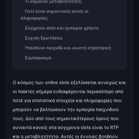
Τι σημαίνει μεταβλητότητα;
Γιατί είναι σημαντικές αυτές οι
πληροφορίες;
Σύγχρονα slots και εμπειρία χρήστη
Συχνές Ερωτήσεις
Υπεύθυνο παιχνίδι και σωστή στρατηγική
Συμπέρασμα
Ο κόσμος των online slots εξελίσσεται συνεχώς και
οι παίκτες σήμερα ενδιαφέρονται περισσότερο από
ποτέ για στατιστικά στοιχεία και πληροφορίες που
μπορούν να βελτιώσουν την εμπειρία παιχνιδιού
τους. Δύο από τους σημαντικότερους όρους που
συναντά κανείς στα σύγχρονα slots είναι το RTP
και η μεταβλητότητα. Αυτές οι έννοιες βοηθούν