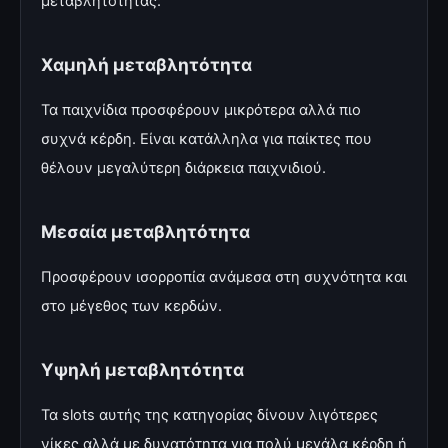
μεταβλητότητας:
Χαμηλή μεταβλητότητα
Τα παιχνίδια προσφέρουν μικρότερα αλλά πιο
συχνά κέρδη. Είναι κατάλληλα για παίκτες που
θέλουν μεγαλύτερη διάρκεια παιχνιδιού.
Μεσαία μεταβλητότητα
Προσφέρουν ισορροπία ανάμεσα στη συχνότητα και
στο μέγεθος των κερδών.
Υψηλή μεταβλητότητα
Τα slots αυτής της κατηγορίας δίνουν λιγότερες
νίκες αλλά με δυνατότητα για πολύ μεγάλα κέρδη ή