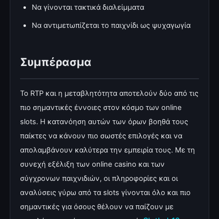
Να γίνονται τακτικά διαλείμματα
Να αντιμετωπίζεται το παιχνίδι ως ψυχαγωγία
Συμπέρασμα
Το RTP και η μεταβλητότητα αποτελούν δύο από τις
πιο σημαντικές έννοιες στον κόσμο των online
slots. Η κατανόηση αυτών των όρων βοηθά τους
παίκτες να κάνουν πιο σωστές επιλογές και να
απολαμβάνουν καλύτερα την εμπειρία τους. Με τη
συνεχή εξέλιξη των online casino και των
σύγχρονων παιχνιδιών, οι πληροφορίες και οι
αναλύσεις γύρω από τα slots γίνονται όλο και πιο
σημαντικές για όσους θέλουν να παίζουν με