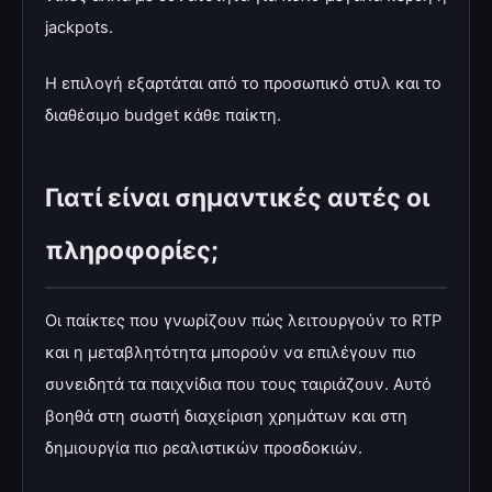
jackpots.
Η επιλογή εξαρτάται από το προσωπικό στυλ και το
διαθέσιμο budget κάθε παίκτη.
Γιατί είναι σημαντικές αυτές οι
πληροφορίες;
Οι παίκτες που γνωρίζουν πώς λειτουργούν το RTP
και η μεταβλητότητα μπορούν να επιλέγουν πιο
συνειδητά τα παιχνίδια που τους ταιριάζουν. Αυτό
βοηθά στη σωστή διαχείριση χρημάτων και στη
δημιουργία πιο ρεαλιστικών προσδοκιών.