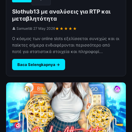
Slothub13 με αναλύσεις για RTP και
μεταβλητότητα
👤 Samuel
📅 27 May 2026
★★★★★
Ο κόσμος των online slots εξελίσσεται συνεχώς και οι
παίκτες σήμερα ενδιαφέρονται περισσότερο από
ποτέ για στατιστικά στοιχεία και πληροφορί...
Baca Selengkapnya →