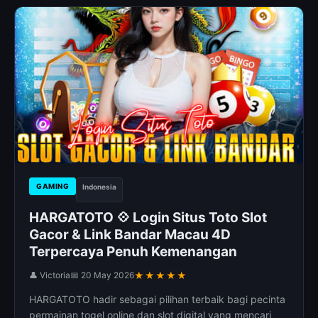
GAMING
Indonesia
HARGATOTO 💠 Login Situs Toto Slot
Gacor & Link Bandar Macau 4D
Terpercaya Penuh Kemenangan
👤 Victoria
📅 20 May 2026
★★★★★
HARGATOTO hadir sebagai pilihan terbaik bagi pecinta
permainan togel online dan slot digital yang mencari