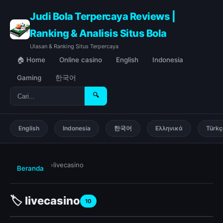
Judi Bola Terpercaya Reviews |
Ranking & Analisis Situs Bola
Ulasan & Ranking Situs Terpercaya
🏠 Home
Online casino
English
Indonesia
Gaming
한국어
🔍
English
Indonesia
한국어
Ελληνικά
Türkç
›
livecasino
Beranda
🏷 livecasino
10