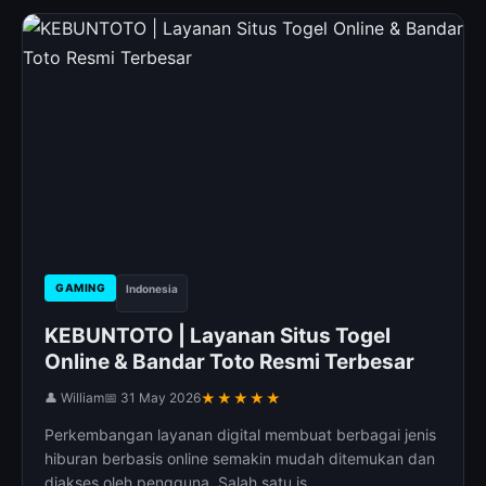
GAMING
Indonesia
KEBUNTOTO | Layanan Situs Togel
Online & Bandar Toto Resmi Terbesar
👤 William
📅 31 May 2026
★★★★★
Perkembangan layanan digital membuat berbagai jenis
hiburan berbasis online semakin mudah ditemukan dan
diakses oleh pengguna. Salah satu is...