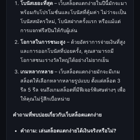
โบนัสเยอะที่สุด
– เว็บสล็อตแตกง่ายในปีนี้มักจะมา
พร้อมกับโปรโมชั่นและโบนัสที่คุ้มค่า ไม่ว่าจะเป็น
โบนัสสมัครใหม่, โบนัสฝากครั้งแรก หรือแม้แต่
การแจกฟรีสปินให้กับผู้เล่น
โอกาสในการชนะสูง
– ด้วยอัตราการจ่ายเงินที่สูง
และการออกโบนัสที่บ่อยครั้ง, คุณสามารถมี
โอกาสชนะรางวัลใหญ่ได้อย่างไม่ยากเย็น
เกมหลากหลาย
– เว็บสล็อตแตกง่ายมักจะมีเกม
สล็อตให้เลือกหลากหลายรูปแบบ ตั้งแต่สล็อต 3
รีล 5 รีล จนถึงเกมสล็อตที่มีฟีเจอร์พิเศษต่างๆ เพื่อ
ให้คุณไม่รู้สึกเบื่อหน่าย
คำถามที่พบบ่อยเกี่ยวกับเว็บสล็อตแตกง่าย
คำถาม: เล่นสล็อตแตกง่ายได้เงินจริงหรือไม่?