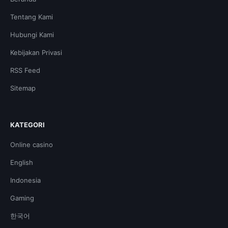
Tentang Kami
Hubungi Kami
Kebijakan Privasi
RSS Feed
Sitemap
KATEGORI
Online casino
English
Indonesia
Gaming
한국어