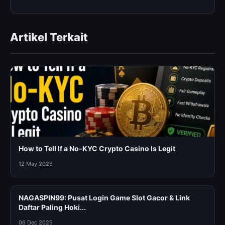
Artikel Terkait
How to Tell If a No-KYC Crypto Casino Is Legit
12 May 2026
NAGASPIN99: Pusat Login Game Slot Gacor & Link
Daftar Paling Hoki...
06 Dec 2025