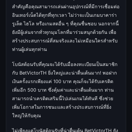
สำคัญคือคุณสามารถเล่นผ่านอุปกรณ์ที่มีการเชื่อมต่อ
อินเทอร์เน็ตได้ทุกที่ทุกเวลา ไม่ว่าจะเป็นเกมบาคาร่า
รูเล็ต ไฮโล หรือเกมสดอื่น ๆ ที่คุณชื่นชอบ นอกจากนี้
ยังมีผู้เล่นจากทั่วทุกมุมโลกที่มาร่วมสนุกด้วยกัน เพื่อ
สร้างประสบการณ์ที่สมจริงและไม่เหมือนใครสำหรับ
ท่านผู้เล่นทุกท่าน
โบนัสต้อนรับที่คุณจะได้รับเมื่อลงทะเบียนเป็นสมาชิก
กับ BetVictorTH ยิ่งใหญ่และน่าตื่นเต้นมาก! พอฝาก
เงินครั้งแรกเพียงแค่ 100 บาท คุณก็จะได้รับเครดิต
เพิ่มอีก 500 บาท ซึ่งคุ้มค่าและน่าตื่นเต้นมาก ท่าน
สามารถนำเครดิตเสริมนี้ไปเล่นเกมได้ทันที ซึ่งช่วย
เพิ่มโอกาสในการชนะและสร้างประสบการณ์ที่ยิ่ง
ใหญ่ให้กับคุณ
ไม่เพียงแค่โบนัสต้อนรับที่น่าตื่นเต้น BetVictorTH ยัง