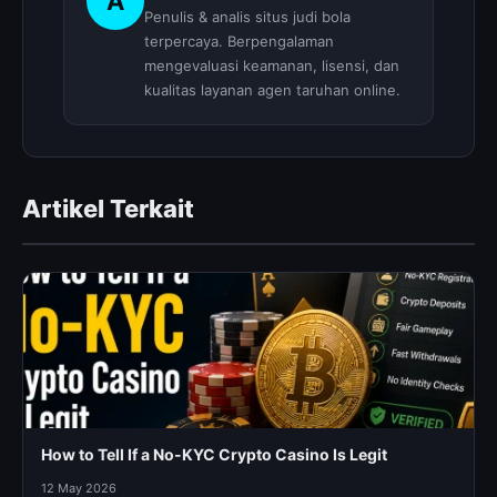
A
Penulis & analis situs judi bola
terpercaya. Berpengalaman
mengevaluasi keamanan, lisensi, dan
kualitas layanan agen taruhan online.
Artikel Terkait
How to Tell If a No-KYC Crypto Casino Is Legit
12 May 2026