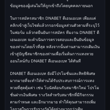
ข้อมูลของผู้เล่นไม่ให้ถูกเข้าถึงโดยบุคคลภายนอก
ในการสมัครสมาชิก DNABET ดีเอนเอเบท เพียงแค่
คลิกเข้าสู่เว็บไซต์แล้วกรอกข้อมูลส่วนตัวตามที่ระบุไว้
ในฟอร์ม แล้วกดยืนยันการสมัคร ทีมงาน DNABET ดี
เอนเอเบท จะดำเนินการตรวจสอบและยืนยันข้อมูล
ของท่านโดยเร็วที่สุด หลังจากนั้นท่านสามารถเติมเงิน
เข้าสู่บัญชีสมาชิกของท่านเพื่อเริ่มต้นการแทงหวย
ออนไลน์กับ DNABET ดีเอนเอเบท ได้ทันที
DNABET ดีเอนเอเบท ยังมีโปรโมชั่นและสิทธิพิเศษ
มากมายที่จะทำให้ท่านได้รับประสบการณ์การแทง
หวยที่สุดคุ้มค่า เช่น โบนัสต้อนรับสมาชิกใหม่ โปรโม
ชั่นฝากเงินพิเศษ รางวัลสำหรับสมาชิกที่มีกิจกรรม
ตามกำหนด และอีกมากมาย ทำให้คุณสามารถเพิ่ม
โอกาสในการรับรางวัลได้อย่างมากกว่าเดิม