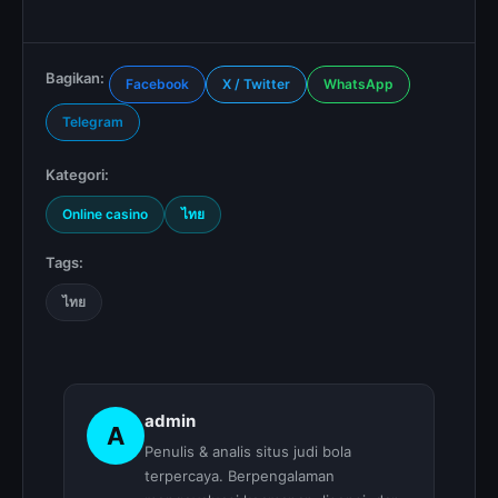
Bagikan:
Facebook
X / Twitter
WhatsApp
Telegram
Kategori:
Online casino
ไทย
Tags:
ไทย
admin
A
Penulis & analis situs judi bola
terpercaya. Berpengalaman