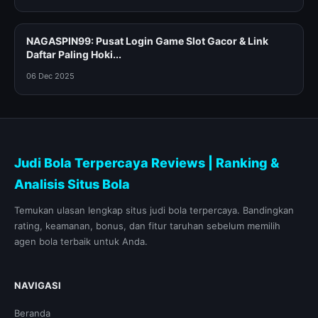
NAGASPIN99: Pusat Login Game Slot Gacor & Link
Daftar Paling Hoki...
06 Dec 2025
Judi Bola Terpercaya Reviews | Ranking &
Analisis Situs Bola
Temukan ulasan lengkap situs judi bola terpercaya. Bandingkan
rating, keamanan, bonus, dan fitur taruhan sebelum memilih
agen bola terbaik untuk Anda.
NAVIGASI
Beranda