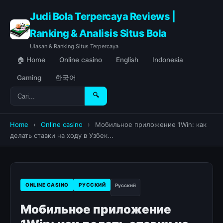
Judi Bola Terpercaya Reviews |
Ranking & Analisis Situs Bola
Ulasan & Ranking Situs Terpercaya
🏠 Home
Online casino
English
Indonesia
Gaming
한국어
🔍
Home
›
Online casino
›
Мобильное приложение 1Win: как
делать ставки на ходу в Узбек...
ONLINE CASINO
РУССКИЙ
Русский
Мобильное приложение