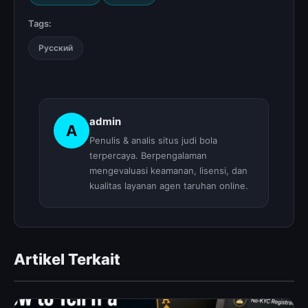
Tags:
Русский
admin
A
Penulis & analis situs judi bola
terpercaya. Berpengalaman
mengevaluasi keamanan, lisensi, dan
kualitas layanan agen taruhan online.
Artikel Terkait