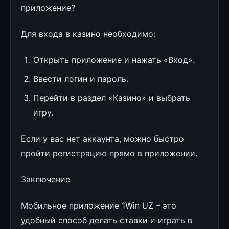
приложение?
Для входа в казино необходимо:
Открыть приложение и нажать «Вход».
Ввести логин и пароль.
Перейти в раздел «Казино» и выбрать
игру.
Если у вас нет аккаунта, можно быстро
пройти регистрацию прямо в приложении.
Заключение
Мобильное приложение 1Win UZ – это
удобный способ делать ставки и играть в