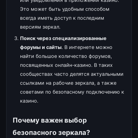
или уведомления в приложении казино.
Это может быть удобным способом
всегда иметь доступ к последним
версиям зеркал.
Поиск через специализированные
форумы и сайты
. В интернете можно
найти большое количество форумов,
посвященных онлайн-казино. В таких
сообществах часто делятся актуальными
ссылками на рабочие зеркала, а также
советами по безопасному подключению к
казино.
Почему важен выбор
безопасного зеркала?