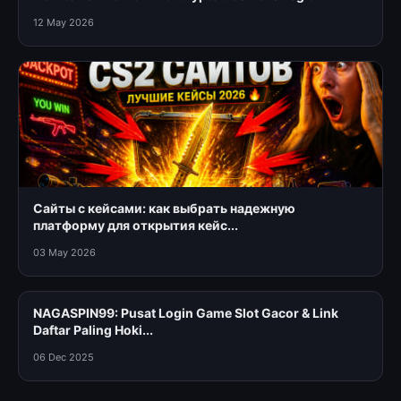
12 May 2026
Сайты с кейсами: как выбрать надежную
платформу для открытия кейс...
03 May 2026
NAGASPIN99: Pusat Login Game Slot Gacor & Link
Daftar Paling Hoki...
06 Dec 2025