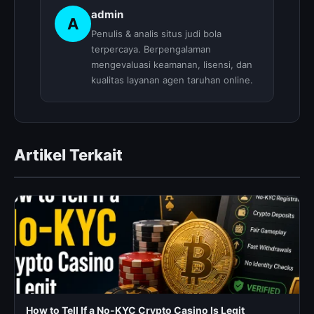
admin
A
Penulis & analis situs judi bola
terpercaya. Berpengalaman
mengevaluasi keamanan, lisensi, dan
kualitas layanan agen taruhan online.
Artikel Terkait
How to Tell If a No-KYC Crypto Casino Is Legit