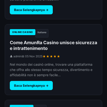
Baca Selengkapnya →
ONLINE CASINO
Italiano
Come AmunRa Casino unisce sicurezza
e intrattenimento
👤 admin
📅 05 Nov 2025
★★★★★
Nel mondo dei casinò online, trovare una piattaforma
che offra allo stesso tempo sicurezza, divertimento e
affidabilità non è sempre facile...
Baca Selengkapnya →