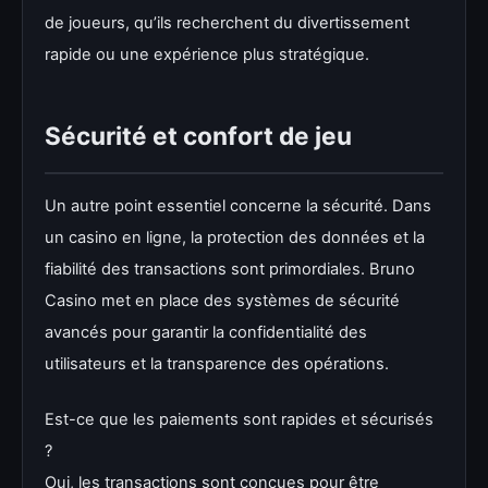
de joueurs, qu’ils recherchent du divertissement
rapide ou une expérience plus stratégique.
Sécurité et confort de jeu
Un autre point essentiel concerne la sécurité. Dans
un casino en ligne, la protection des données et la
fiabilité des transactions sont primordiales. Bruno
Casino met en place des systèmes de sécurité
avancés pour garantir la confidentialité des
utilisateurs et la transparence des opérations.
Est-ce que les paiements sont rapides et sécurisés
?
Oui, les transactions sont conçues pour être