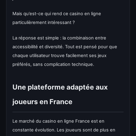
Mais qu’est-ce qui rend ce casino en ligne
particulièrement intéressant ?
La réponse est simple : la combinaison entre
accessibilité et diversité. Tout est pensé pour que
chaque utilisateur trouve facilement ses jeux
préférés, sans complication technique.
Une plateforme adaptée aux
joueurs en France
Le marché du casino en ligne France est en
constante évolution. Les joueurs sont de plus en