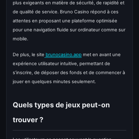
plus exigeants en matière de sécurité, de rapidité et
de qualité de service. Bruno Casino répond à ces
attentes en proposant une plateforme optimisée
pour une navigation fluide sur ordinateur comme sur
mobile.
De plus, le site
brunocasino.app
met en avant une
expérience utilisateur intuitive, permettant de
s’inscrire, de déposer des fonds et de commencer à
jouer en quelques minutes seulement.
Quels types de jeux peut-on
trouver ?