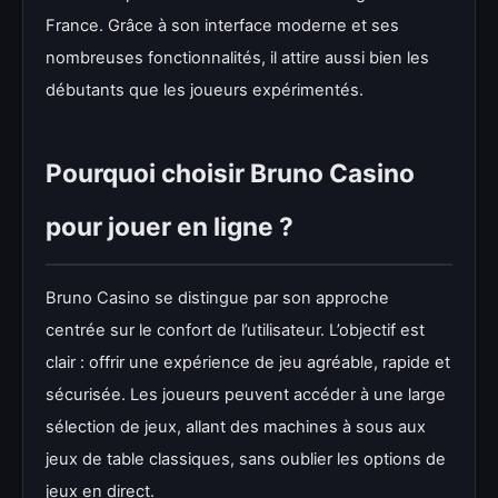
France. Grâce à son interface moderne et ses
nombreuses fonctionnalités, il attire aussi bien les
débutants que les joueurs expérimentés.
Pourquoi choisir Bruno Casino
pour jouer en ligne ?
Bruno Casino se distingue par son approche
centrée sur le confort de l’utilisateur. L’objectif est
clair : offrir une expérience de jeu agréable, rapide et
sécurisée. Les joueurs peuvent accéder à une large
sélection de jeux, allant des machines à sous aux
jeux de table classiques, sans oublier les options de
jeux en direct.