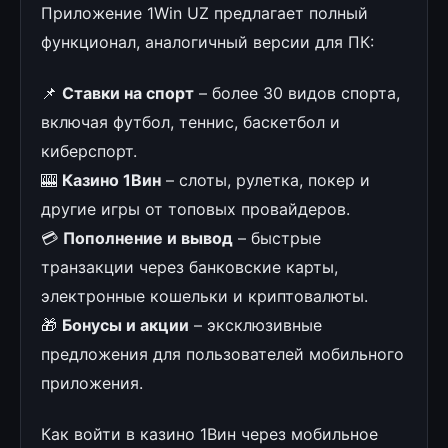
Приложение 1Win UZ предлагает полный
функционал, аналогичный версии для ПК:
📌
Ставки на спорт
– более 30 видов спорта,
включая футбол, теннис, баскетбол и
киберспорт.
🎰
Казино 1Вин
– слоты, рулетка, покер и
другие игры от топовых провайдеров.
💳
Пополнение и вывод
– быстрые
транзакции через банковские карты,
электронные кошельки и криптовалюты.
🎁
Бонусы и акции
– эксклюзивные
предложения для пользователей мобильного
приложения.
Как войти в казино 1Вин через мобильное