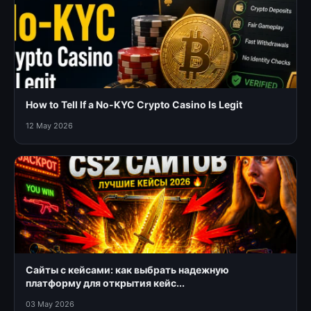
How to Tell If a No-KYC Crypto Casino Is Legit
12 May 2026
Сайты с кейсами: как выбрать надежную
платформу для открытия кейс...
03 May 2026