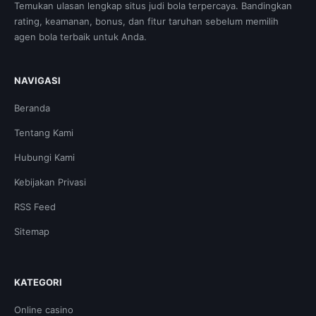
Temukan ulasan lengkap situs judi bola terpercaya. Bandingkan
rating, keamanan, bonus, dan fitur taruhan sebelum memilih
agen bola terbaik untuk Anda.
NAVIGASI
Beranda
Tentang Kami
Hubungi Kami
Kebijakan Privasi
RSS Feed
Sitemap
KATEGORI
Online casino