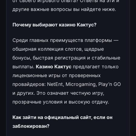
от своего игрового опыта? Ответы на эти и
другие важные вопросы вы найдете ниже.
Почему выбирают казино Кактус?
Среди главных преимуществ платформы —
обширная коллекция слотов, щедрые
бонусы, быстрая регистрация и стабильные
выплаты.
Казино Кактус
предлагает только
лицензионные игры от проверенных
провайдеров: NetEnt, Microgaming, Play’n GO
и других. Это означает честную игру,
прозрачные условия и высокую отдачу.
Как зайти на официальный сайт, если он
заблокирован?