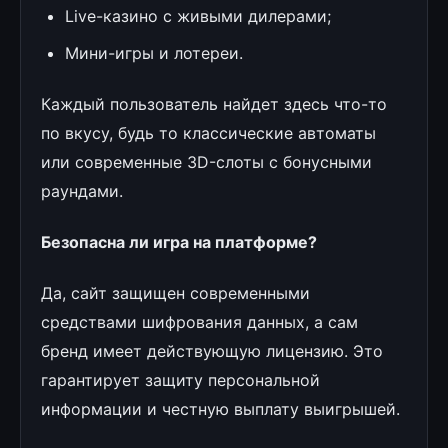
Live-казино с живыми дилерами;
Мини-игры и лотереи.
Каждый пользователь найдет здесь что-то
по вкусу, будь то классические автоматы
или современные 3D-слоты с бонусными
раундами.
Безопасна ли игра на платформе?
Да, сайт защищен современными
средствами шифрования данных, а сам
бренд имеет действующую лицензию. Это
гарантирует защиту персональной
информации и честную выплату выигрышей.