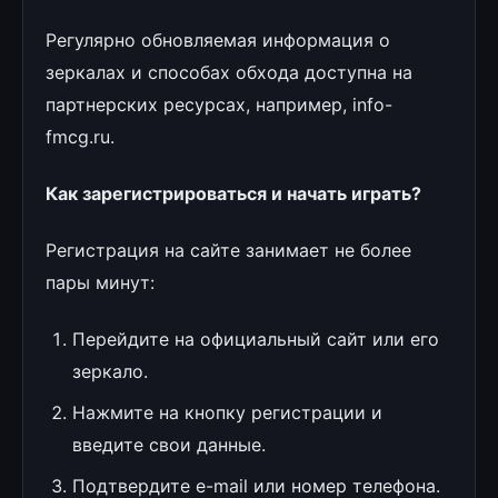
Регулярно обновляемая информация о
зеркалах и способах обхода доступна на
партнерских ресурсах, например, info-
fmcg.ru.
Как зарегистрироваться и начать играть?
Регистрация на сайте занимает не более
пары минут:
Перейдите на официальный сайт или его
зеркало.
Нажмите на кнопку регистрации и
введите свои данные.
Подтвердите e-mail или номер телефона.