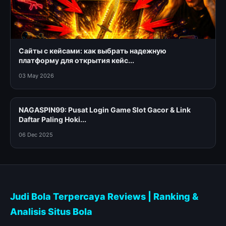
Сайты с кейсами: как выбрать надежную
платформу для открытия кейс...
03 May 2026
NAGASPIN99: Pusat Login Game Slot Gacor & Link
Daftar Paling Hoki...
06 Dec 2025
Judi Bola Terpercaya Reviews | Ranking &
Analisis Situs Bola