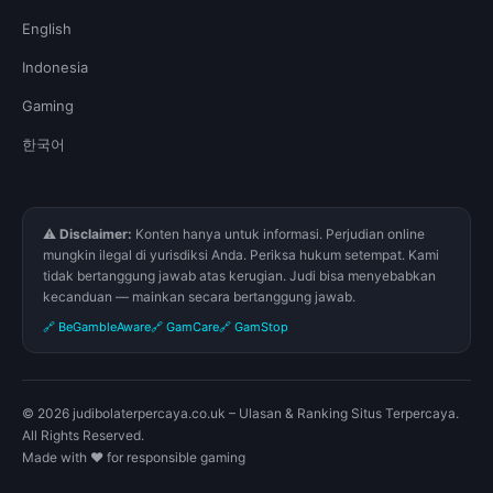
English
Indonesia
Gaming
한국어
⚠️
Disclaimer:
Konten hanya untuk informasi. Perjudian online
mungkin ilegal di yurisdiksi Anda. Periksa hukum setempat. Kami
tidak bertanggung jawab atas kerugian. Judi bisa menyebabkan
kecanduan — mainkan secara bertanggung jawab.
🔗 BeGambleAware
🔗 GamCare
🔗 GamStop
© 2026 judibolaterpercaya.co.uk – Ulasan & Ranking Situs Terpercaya.
All Rights Reserved.
Made with ❤️ for responsible gaming